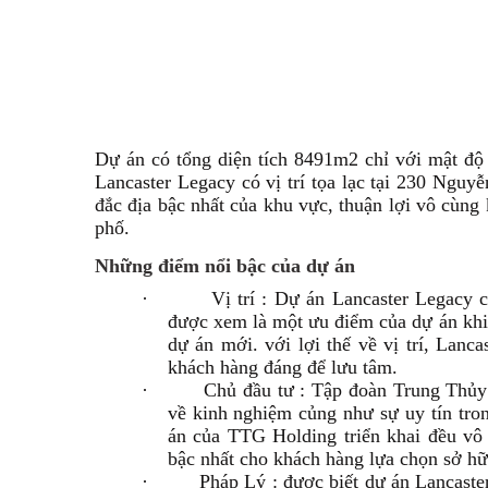
Dự án có tổng diện tích 8491m2 chỉ với mật độ 
Lancaster Legacy có vị trí tọa lạc tại 230 Nguy
đắc địa bậc nhất của khu vực, thuận lợi vô cùng 
phố.
Những điểm nổi bậc của dự án
·
Vị trí : Dự án Lancaster Legacy 
được xem là một ưu điểm của dự án khi 
dự án mới. với lợi thế về vị trí, Lanc
khách hàng đáng để lưu tâm.
·
Chủ đầu tư : Tập đoàn Trung Thủy 
về kinh nghiệm củng như sự uy tín tro
án của TTG Holding triển khai đều vô 
bậc nhất cho khách hàng lựa chọn sở hữ
·
Pháp Lý : được biết dự án Lancast