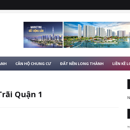
ÀNH
CĂN HỘ CHUNG CƯ
ĐẤT NỀN LONG THÀNH
LIỀN KỀ
Trãi Quận 1
N