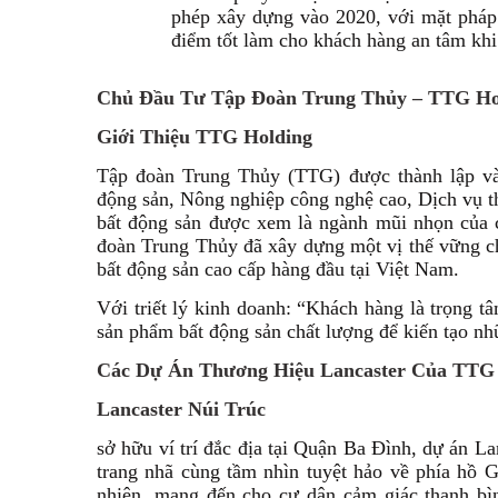
phép xây dựng vào 2020, với mặt pháp
điểm tốt làm cho khách hàng an tâm khi
Chủ Đầu Tư Tập Đoàn Trung Thủy – TTG Ho
Giới Thiệu TTG Holding
Tập đoàn Trung Thủy (TTG) được thành lập vào
động sản, Nông nghiệp công nghệ cao, Dịch vụ 
bất động sản được xem là ngành mũi nhọn của c
đoàn Trung Thủy đã xây dựng một vị thế vững chắ
bất động sản cao cấp hàng đầu tại Việt Nam.
Với triết lý kinh doanh: “Khách hàng là trọng
sản phẩm bất động sản chất lượng để kiến tạo nhữ
Các Dự Án Thương Hiệu Lancaster Của TTG
Lancaster Núi Trúc
sở hữu ví trí đắc địa tại Quận Ba Đình, dự án L
trang nhã cùng tầm nhìn tuyệt hảo về phía hồ G
nhiên, mang đến cho cư dân cảm giác thanh bìn