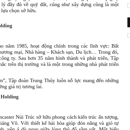
 lý đầy đủ về quỹ đất, củng như xây dựng củng là một
 lựa chọn sở hữu.
lding
 năm 1985, hoạt động chính trong các lĩnh vực: Bất
thương mại, Nhà hàng – Khách sạn, Du lịch… Trong đó,
ông ty. Sau hơn 35 năm hình thành và phát triển, Tập
c trên thị trường và là một trong những nhà phát triển
 tâm”, Tập đoàn Trung Thủy luôn nỗ lực mang đến những
ng giá trị tương lai.
 Holding
ancaster Núi Trúc sở hữu phong cách kiến trúc ấn tượng,
iảng Võ. Với thiết kế hài hòa giúp đón nắng và gió tự
h, yên ả dù ngay giữa lòng thủ đô sầm uất. Một biểu