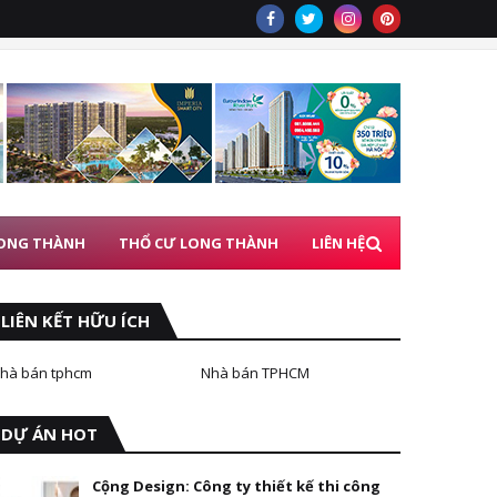
 LONG THÀNH
THỔ CƯ LONG THÀNH
LIÊN HỆ
LIÊN KẾT HỮU ÍCH
hà bán tphcm
Nhà bán TPHCM
DỰ ÁN HOT
Cộng Design: Công ty thiết kế thi công