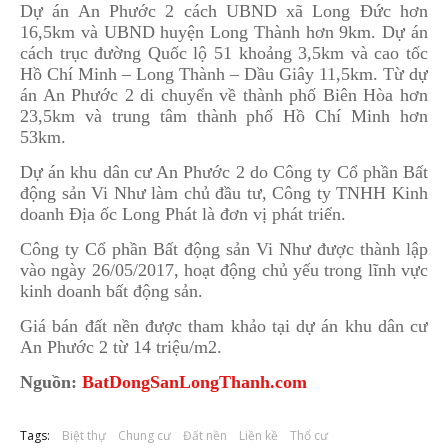
Dự án An Phước 2 cách UBND xã Long Đức hơn
16,5km và UBND huyện Long Thành hơn 9km. Dự án
cách trục đường Quốc lộ 51 khoảng 3,5km và cao tốc
Hồ Chí Minh – Long Thành – Dầu Giây 11,5km. Từ dự
án An Phước 2 di chuyển về thành phố Biên Hòa hơn
23,5km và trung tâm thành phố Hồ Chí Minh hơn
53km.
Dự án khu dân cư An Phước 2 do Công ty Cổ phần Bất
động sản Vi Như làm chủ đầu tư, Công ty TNHH Kinh
doanh Địa ốc Long Phát là đơn vị phát triển.
Công ty Cổ phần Bất động sản Vi Như được thành lập
vào ngày 26/05/2017, hoạt động chủ yếu trong lĩnh vực
kinh doanh bất động sản.
Giá bán đất nền được tham khảo tại dự án khu dân cư
An Phước 2 từ 14 triệu/m2.
Nguồn:
BatDongSanLongThanh.com
Tags:
Biệt thự
Chung cư
Đất nền
Liền kề
Thổ cư